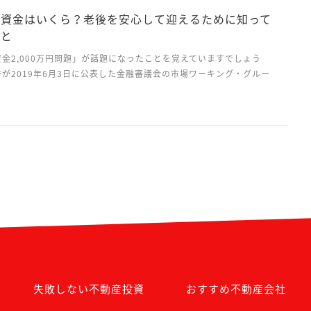
な資金はいくら？老後を安心して迎えるために知って
こと
金2,000万円問題」が話題になったことを覚えていますでしょう
が2019年6月3日に公表した金融審議会の市場ワーキング・グルー
会における資産形成・管理」の内容に「老後生活が20～30年続くと
外の老後資金として1,300～2,000万円...
失敗しない不動産投資
おすすめ不動産会社