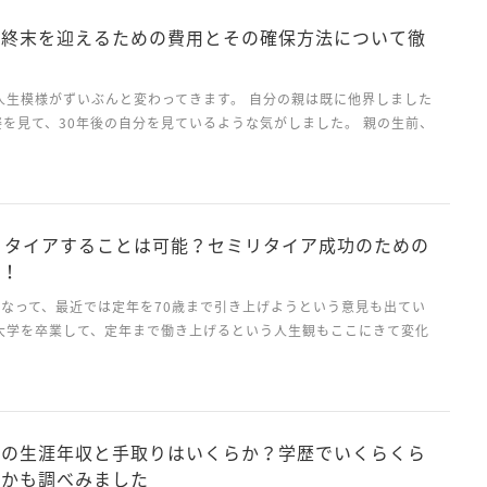
で終末を迎えるための費用とその確保方法について徹
人生模様がずいぶんと変わってきます。 自分の親は既に他界しました
を見て、30年後の自分を見ているような気がしました。 親の生前、
ームに見学に行くことで、有料老人ホームと特別養護老人ホームの違
ムについて、いろいろと勉強することができまし...
リタイアすることは可能？セミリタイア成功のための
！！
となって、最近では定年を70歳まで引き上げようという意見も出てい
、大学を卒業して、定年まで働き上げるという人生観もここにきて変化
方や人生観は多様化して来ています。 人生をいわゆる「社畜」として
や社会的な地位にはこだわらず、自分らしく自由に生...
ンの生涯年収と手取りはいくらか？学歴でいくらくら
るかも調べみました