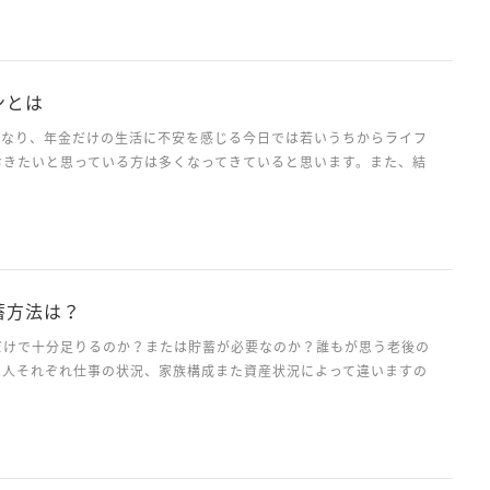
目に取り組め！！」と言いたいところですが、最近では、会社が副業
ースもあります。 しかし、副業をするにも、器用さ...
ンとは
になり、年金だけの生活に不安を感じる今日では若いうちからライフ
おきたいと思っている方は多くなってきていると思います。また、結
あると自分だけではなく家族の生活も考えるとなおさらでしょう。本
日
ンをどう考えていくべきかということについて書いていきた...
蓄方法は？
だけで十分足りるのか？または貯蓄が必要なのか？誰もが思う老後の
は人それぞれ仕事の状況、家族構成また資産状況によって違いますの
ませんが、用心して貯蓄をしておいたほうが、何もしないよりは安心
日
ないでしょうか。では、用心して貯蓄する方法とはどのような...