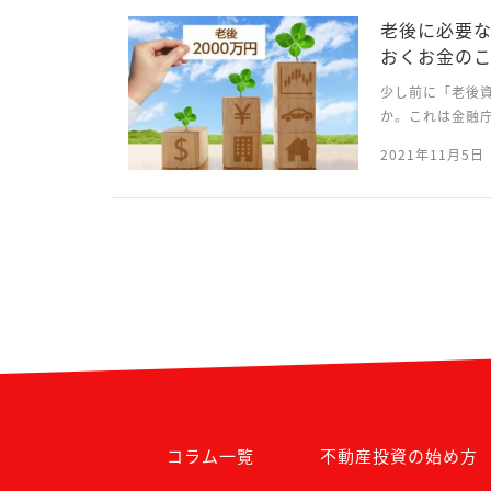
老後に必要
おくお金の
少し前に「老後資
か。これは金融庁
プ報告書「高齢社
2021年11月5日
すると、公的年金以
コラム一覧
不動産投資の始め方