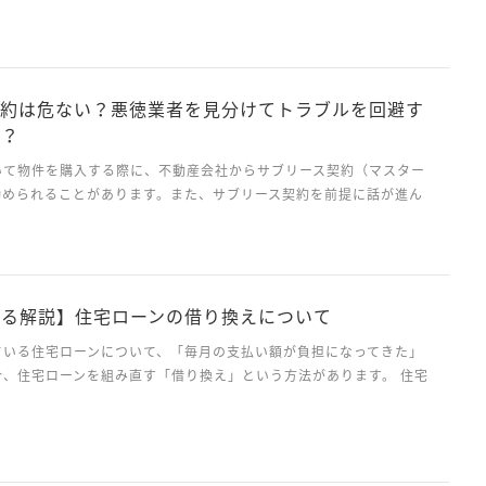
座の取引履歴を開示させ、不自然な箇所に対して相手に説明を求めて
口座に関しては、弁護士照会によって口座の有無を確...
契約は危ない？悪徳業者を見分けてトラブルを回避す
！？
いて物件を購入する際に、不動産会社からサブリース契約（マスター
勧められることがあります。また、サブリース契約を前提に話が進ん
ります。近年では、サブリース契約のトラブルがニュースになるな
約は危ないといったイメージを持たれている方も多いのではな...
よる解説】住宅ローンの借り換えについて
ている住宅ローンについて、「毎月の支払い額が負担になってきた」
合、住宅ローンを組み直す「借り換え」という方法があります。 住宅
えとは 住宅ローンの借り換えとは、現在借り入れしている銀行とは別
住宅ローンを借り入れて、現在返済している住宅ロー...