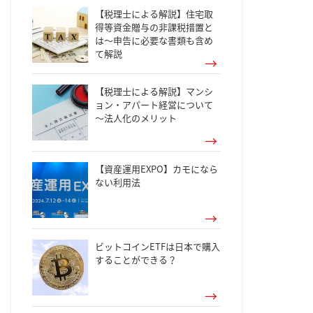
【税理士による解説】住宅取
得等資金贈与の非課税措置と
は～申告に必要な書類も含め
て解説
【税理士による解説】マンシ
ョン・アパート経営について
～法人化のメリット
【資産運用EXPO】カモになら
ない利用法
ビットコインETFは日本で購入
することができる？