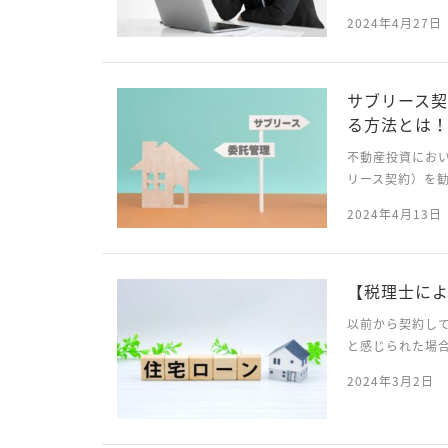
いるときは、口
2024年4月27日
いきます。 銀行
サブリース
る方法とは
不動産投資にお
リース契約）を
でいることがあ
2024年4月13日
ど、サブリース契
【税理士に
以前から契約し
と感じられた場
ローンの借り換
2024年3月2日
の銀行から新たに