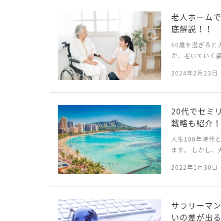
老人ホーム
底解説！！
60歳を過ぎると
が、老いていく姿
数か所の老人ホ
2024年2月23日
いなど、老人ホー
20代でセミ
戦略も紹介
人生100年時代
ます。 しかし
が見られ、働き
2022年1月30日
生きるより、出世
サラリーマ
いの差が出