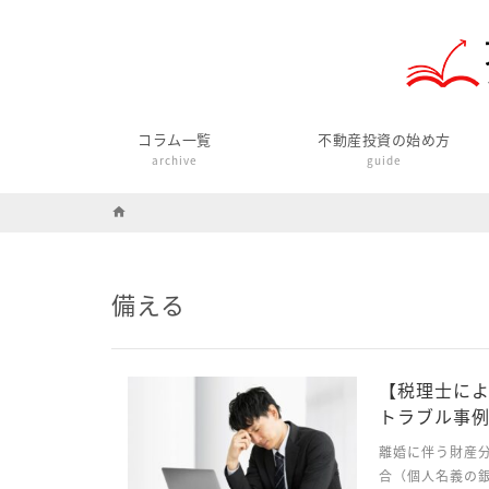
コラム一覧
不動産投資の始め方
archive
guide
home
備える
【税理士に
トラブル事
離婚に伴う財産
合（個人名義の