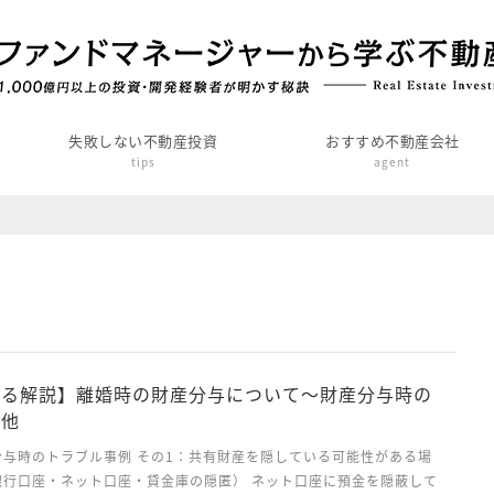
失敗しない不動産投資
おすすめ不動産会社
tips
agent
よる解説】離婚時の財産分与について～財産分与時の
例他
分与時のトラブル事例 その1：共有財産を隠している可能性がある場
銀行口座・ネット口座・貸金庫の隠匿） ネット口座に預金を隠蔽して