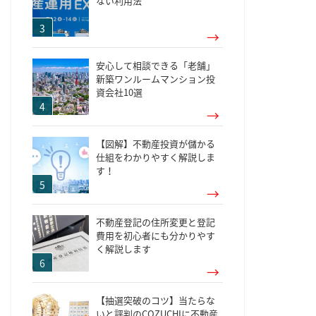
ない利用法
安心して相談できる「老舗」
新築ワンルームマンション投
資会社10選
【図解】不動産投資が儲かる
仕組をわかりやすく解説しま
す！
不動産登記の住所変更と登記
費用を初心者にも分かりやす
く解説します
【抽選突破のコツ】当たらな
いと評判のCOZUCHIに不動産