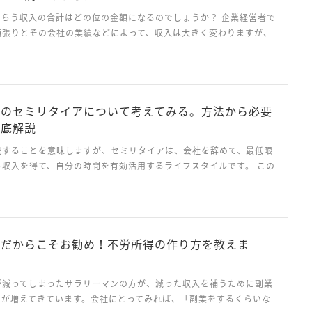
もらう収入の合計はどの位の金額になるのでしょうか？ 企業経営者で
頑張りとその会社の業績などによって、収入は大きく変わりますが、
場合は、ある程度その金額は決まっています。 この記事では、一般的
日
生涯年収、税金や保険などを差し引いた手取...
ンのセミリタイアについて考えてみる。方法から必要
徹底解説
退することを意味しますが、セミリタイアは、会社を辞めて、最低限
ら収入を得て、自分の時間を有効活用するライフスタイルです。 この
そもセミリタイアとは何か、セミリタイアするのに適正な年齢、セミ
日
必要なお金について解説して行きます。 セミリタイヤと...
ンだからこそお勧め！不労所得の作り方を教えま
が減ってしまったサラリーマンの方が、減った収入を補うために副業
スが増えてきています。会社にとってみれば、「副業をするくらいな