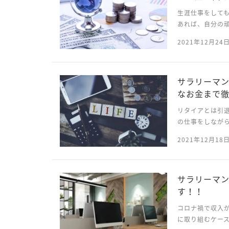
生涯仕事をして
あれば、自分の
サラリーマンの
2021年12月24
なサラリーマンの
サラリーマ
なお金まで
リタイアとは引
の仕事をしなが
記事では、そも
2021年12月18
リタイアのために
サラリーマ
す！！
コロナ禍で収入
に取り組むケー