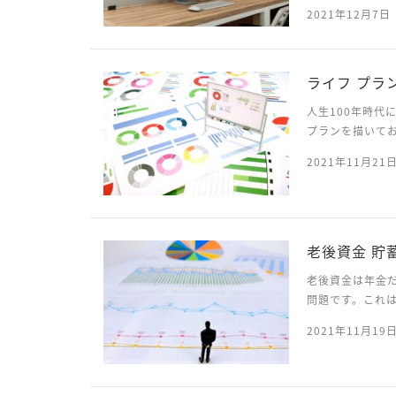
ら、本業に真面
2021年12月7日
を支援しているケ
ライフ プラ
人生100年時代
プランを描いて
婚や出産などが
2021年11月21
章ではライフプラ
老後資金 貯
老後資金は年金
問題です。これ
で一概には言え
2021年11月19
だということでは