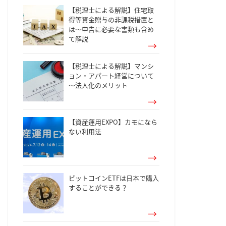
【税理士による解説】住宅取
得等資金贈与の非課税措置と
は～申告に必要な書類も含め
て解説
【税理士による解説】マンシ
ョン・アパート経営について
～法人化のメリット
【資産運用EXPO】カモになら
ない利用法
ビットコインETFは日本で購入
することができる？