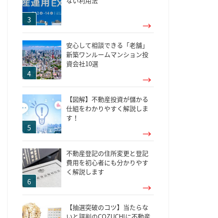
ない利用法
安心して相談できる「老舗」
新築ワンルームマンション投
資会社10選
【図解】不動産投資が儲かる
仕組をわかりやすく解説しま
す！
不動産登記の住所変更と登記
費用を初心者にも分かりやす
く解説します
【抽選突破のコツ】当たらな
いと評判のCOZUCHIに不動産