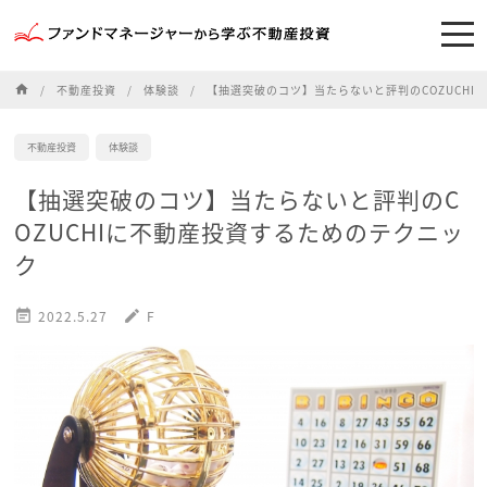
home
不動産投資
体験談
【抽選突破のコツ】当たらないと評判のCOZUCHI
不動産投資
体験談
【抽選突破のコツ】当たらないと評判のC
OZUCHIに不動産投資するためのテクニッ
ク

2022.5.27
edit
F