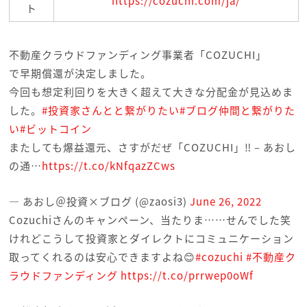
https://cozuchi.com/ja/
ト
不動産クラウドファンディング事業者「COZUCHI」
で早期償還が決定しました。
今回も想定利回りを大きく超えて大きな分配金が見込めま
した。
#投資家さんとと繋がりたい
#ブログ仲間と繋がりた
い
#ビットコイン
またしても爆益還元、さすがだぜ「COZUCHI」‼ – あおし
の通…
https://t.co/kNfqazZCws
— あおし＠投資×ブログ (@zaosi3)
June 26, 2022
Cozuchiさんのキャンペーン、当たりま……せんでした笑
けれどこうして投資家とダイレクトにコミュニケーション
取ってくれるのは安心できますよね😊
#cozuchi
#不動産ク
ラウドファンディング
https://t.co/prrwep0oWf