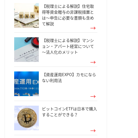
【税理士による解説】住宅取
得等資金贈与の非課税措置と
は～申告に必要な書類も含め
て解説
【税理士による解説】マンシ
ョン・アパート経営について
～法人化のメリット
【資産運用EXPO】カモになら
ない利用法
ビットコインETFは日本で購入
することができる？