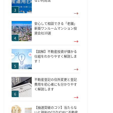
ない利用法
安心して相談できる「老舗」
新築ワンルームマンション投
資会社10選
【図解】不動産投資が儲かる
仕組をわかりやすく解説しま
す！
不動産登記の住所変更と登記
費用を初心者にも分かりやす
く解説します
【抽選突破のコツ】当たらな
いと評判のCOZUCHIに不動産