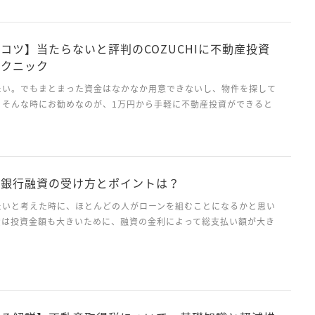
投資の成功に大きく関わってきます。今日はそうな不動産...
コツ】当たらないと評判のCOZUCHIに不動産投資
テクニック
たい。でもまとまった資金はなかなか用意できないし、物件を探して
。そんな時にお勧めなのが、1万円から手軽に不動産投資ができると
資のクラウドファンディングです。 本記事では、不動産投資クラウド
中でも、なかなか抽選で当たらないほど人気の高い...
の銀行融資の受け方とポイントは？
たいと考えた時に、ほとんどの人がローンを組むことになるかと思い
資は投資金額も大きいために、融資の金利によって総支払い額が大き
また融資には審査があり、審査に落ちれば当然融資を受けることはで
投資を成功させたいと思ったら、融資の知識を持つことは必...