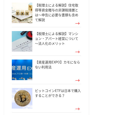
【税理士による解説】住宅取
得等資金贈与の非課税措置と
は～申告に必要な書類も含め
て解説
【税理士による解説】マンシ
ョン・アパート経営について
～法人化のメリット
【資産運用EXPO】カモになら
ない利用法
ビットコインETFは日本で購入
することができる？