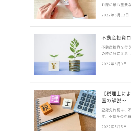
む際に最も重要
になることも珍
2022年5月12日
ともあります。 
不動産投資
不動産投資を行
の時に特に注意
でローンを組む
2022年5月9日
投資金額が何百万
【税理士に
置の解説～
登録免許税は、
す。不動産の売
減措置について解
2022年5月5日
場合、不動産取得