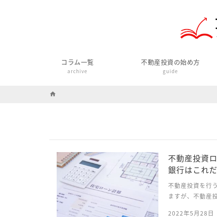
コラム一覧
不動産投資の始め方
archive
guide
home
不動産投資
銀行はこれ
不動産投資を行
ますが、不動産
きく違ってきま
2022年5月28日