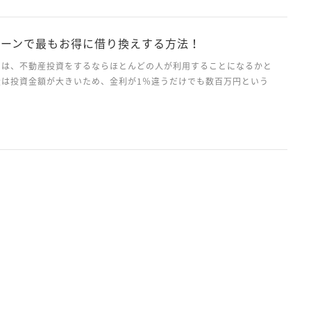
ローンで最もお得に借り換えする方法！
ンは、不動産投資をするならほとんどの人が利用することになるかと
産は投資金額が大きいため、金利が1％違うだけでも数百万円という
あるので、少しでも有利な条件でローンを組みたいですよね。ただ、
、タイミングで思うようにいい条件でローンを組めなかった...