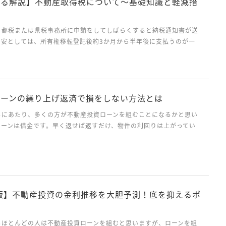
よる解説】不動産取得税について～基礎知識と軽減措
、都税または県税事務所に申請をしてしばらくすると納税通知書が送
目安としては、所有権移転登記後約3か月から半年後に支払うのが一
自治体によって支払いのタイミングが異なってくるので、納期は事前
しょう。 土地と住宅を取得した場合は、土地と...
ローンの繰り上げ返済で損をしない方法とは
るにあたり、多くの方が不動産投資ローンを組むことになるかと思い
ローンは借金です。早く返せば返すだけ、物件の利回りは上がってい
余裕がある時に積極的に使っていきたいのが繰り上げ返済です。 しか
ては、出来るだけ長くローンを借りて貰い...
新版】不動産投資の金利推移を大胆予測！底を抑えるポ
るほとんどの人は不動産投資ローンを組むと思いますが、ローンを組