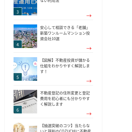
ない利用法
安心して相談できる「老舗」
新築ワンルームマンション投
資会社10選
【図解】不動産投資が儲かる
仕組をわかりやすく解説しま
す！
不動産登記の住所変更と登記
費用を初心者にも分かりやす
く解説します
【抽選突破のコツ】当たらな
いと評判のCOZUCHIに不動産