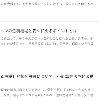
なのが金利です。不動産投資ローンは、数千万、数億という借り入れ
しくなく、金利が1％変わるだけで、数百万単位で返済額が変わるこ
そのため、できるだけ低い金利でローンを借...
ローンの金利相場と安く抑えるポイントとは
うにあたって、多くの人がローンを組むことになると思いますが、そ
したいのが金利です。不動産投資では、時に何千万、何億という金額
ことも珍しくありません。そのため、たった1％金利が違うだけで、
円と変わってくることもあります。 そこで...
よる解説】登録免許税について ～計算方法や軽減措
不動産の所有権移転をはじめとした登記申請をする際にかかる税金で
買、相続、贈与それぞれの場合について、登録免許税の計算方法と軽
説していきます。 はじめに 投資用不動産やマイホームを購入する
税や固定資産税、都市計画税など、土地や建物などに対...