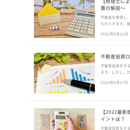
【税理士に
置の解説～
不動産を取得し
られてきます。
般的ですが、各
2022年5月22日
に確認しておきま
不動産投資
不動産投資をす
ます。しかし、
きます。そこで
2022年5月17日
し、銀行側にとっ
【2022最
イントは？
不動産投資をす