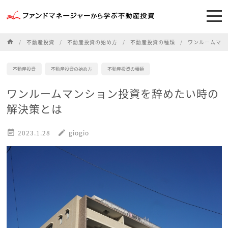
home
不動産投資
不動産投資の始め方
不動産投資の種類
ワンルームマン
不動産投資
不動産投資の始め方
不動産投資の種類
ワンルームマンション投資を辞めたい時の
解決策とは

2023.1.28
edit
giogio