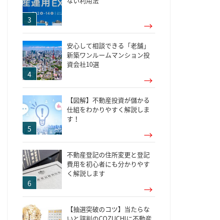
ない利用法
安心して相談できる「老舗」
新築ワンルームマンション投
資会社10選
【図解】不動産投資が儲かる
仕組をわかりやすく解説しま
す！
不動産登記の住所変更と登記
費用を初心者にも分かりやす
く解説します
【抽選突破のコツ】当たらな
いと評判のCOZUCHIに不動産