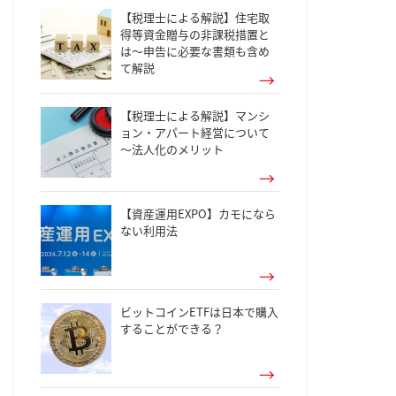
【税理士による解説】住宅取
得等資金贈与の非課税措置と
は～申告に必要な書類も含め
て解説
【税理士による解説】マンシ
ョン・アパート経営について
～法人化のメリット
【資産運用EXPO】カモになら
ない利用法
ビットコインETFは日本で購入
することができる？