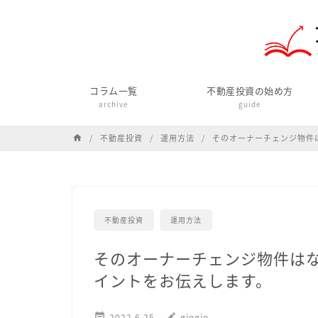
コラム一覧
不動産投資の始め方
archive
guide
不動産投資
運用方法
そのオーナーチェンジ物件
home
不動産投資
運用方法
そのオーナーチェンジ物件は
イントをお伝えします。

2022.6.25
edit
giogio