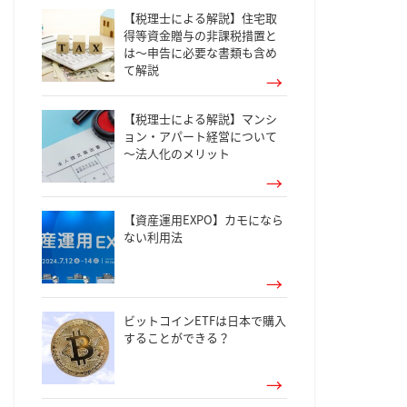
【税理士による解説】住宅取
得等資金贈与の非課税措置と
は～申告に必要な書類も含め
て解説
【税理士による解説】マンシ
ョン・アパート経営について
～法人化のメリット
【資産運用EXPO】カモになら
ない利用法
ビットコインETFは日本で購入
することができる？