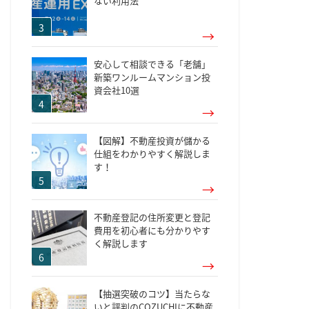
ない利用法
安心して相談できる「老舗」
新築ワンルームマンション投
資会社10選
【図解】不動産投資が儲かる
仕組をわかりやすく解説しま
す！
不動産登記の住所変更と登記
費用を初心者にも分かりやす
く解説します
【抽選突破のコツ】当たらな
いと評判のCOZUCHIに不動産