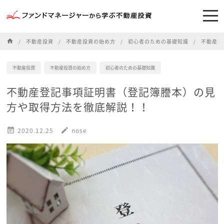
home
不動産投資
不動産投資の始め方
初心者のための基礎知識
不動産登
不動産投資
不動産投資の始め方
初心者のための基礎知識
不動産登記事項証明書（登記簿謄本）の見
方や取得方法を徹底解説！！

2020.12.25
edit
nose