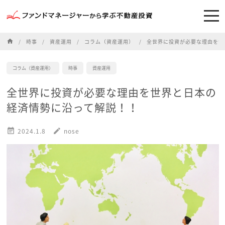
home
時事
資産運用
コラム（資産運用）
全世界に投資が必要な理由を世
コラム（資産運用）
時事
資産運用
全世界に投資が必要な理由を世界と日本の
経済情勢に沿って解説！！

2024.1.8
edit
nose