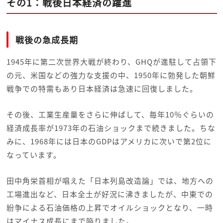
その1：戦後日本経済の躍進
戦後の急成長期
1945年に第二次世界大戦が終わり、GHQが進駐して占領下
の元、米国などの強力な支援の中、1950年に勃発した朝鮮
戦争での特需もあり日本経済は急速に回復しました。
その後、工業生産量をさらに伸ばして、毎年10％ぐらいの
経済成長率が1973年の石油ショックまで続きました。ちな
みに、1968年には日本のGDPはアメリカに次いで第2位に
なっています。
田中角栄首相が唱えた「日本列島改造論」では、地方への
工場進出など、日本全土が好況に沸きましたが、中東での
紛争による石油価格の上昇でオイルショックとなり、一時
はマイナス成長にまで陥りました。