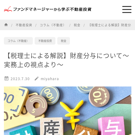
home
不動産投資
コラム（不動産）
税金
【税理士による解説】財産分与
コラム（不動産）
不動産投資
税金
【税理士による解説】財産分与について～
実務上の視点より～

2023.7.30
edit
miyahara