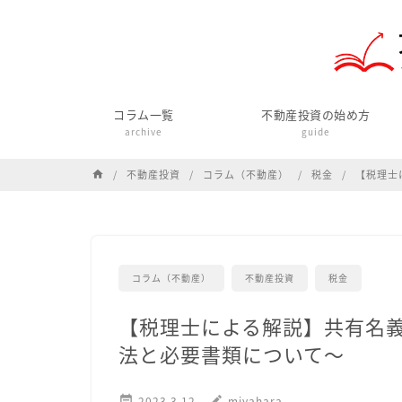
コラム一覧
不動産投資の始め方
archive
guide
不動産投資
コラム（不動産）
税金
【税理士
home
コラム（不動産）
不動産投資
税金
【税理士による解説】共有名
法と必要書類について～

2023.3.12
edit
miyahara