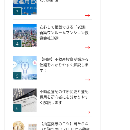
ない利用法
安心して相談できる「老舗」
新築ワンルームマンション投
資会社10選
【図解】不動産投資が儲かる
仕組をわかりやすく解説しま
す！
不動産登記の住所変更と登記
費用を初心者にも分かりやす
く解説します
【抽選突破のコツ】当たらな
いと評判のCOZUCHIに不動産