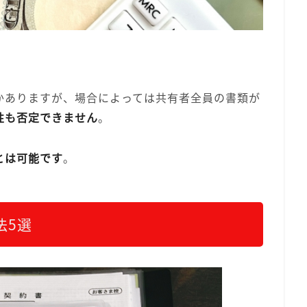
かありますが、場合によっては共有者全員の書類が
性も否定できません
。
とは可能です
。
法5選