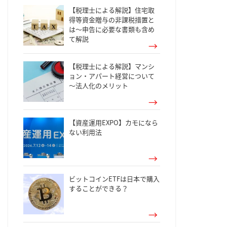
【税理士による解説】住宅取
得等資金贈与の非課税措置と
は～申告に必要な書類も含め
て解説
【税理士による解説】マンシ
ョン・アパート経営について
～法人化のメリット
【資産運用EXPO】カモになら
ない利用法
ビットコインETFは日本で購入
することができる？