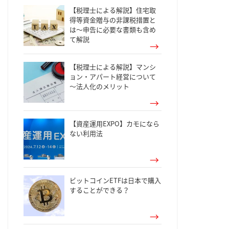
【税理士による解説】住宅取
得等資金贈与の非課税措置と
は～申告に必要な書類も含め
て解説
【税理士による解説】マンシ
ョン・アパート経営について
～法人化のメリット
【資産運用EXPO】カモになら
ない利用法
ビットコインETFは日本で購入
することができる？