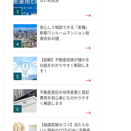
ない利用法
安心して相談できる「老舗」
新築ワンルームマンション投
資会社10選
【図解】不動産投資が儲かる
仕組をわかりやすく解説しま
す！
不動産登記の住所変更と登記
費用を初心者にも分かりやす
く解説します
【抽選突破のコツ】当たらな
いと評判のCOZUCHIに不動産