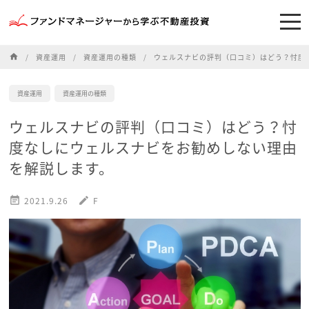
home
資産運用
資産運用の種類
ウェルスナビの評判（口コミ）はどう？忖度
資産運用
資産運用の種類
ウェルスナビの評判（口コミ）はどう？忖
度なしにウェルスナビをお勧めしない理由
を解説します。

2021.9.26
edit
F