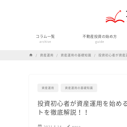
コラム一覧
不動産投資の始め方
archive
guide
資産運用
資産運用の基礎知識
投資初心者が資産
home
資産運用
資産運用の基礎知識
投資初心者が資産運用を始め
トを徹底解説！！

2021.5.14
edit
nose