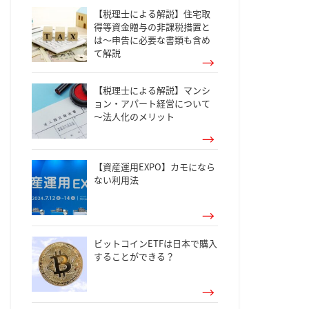
【税理士による解説】住宅取
得等資金贈与の非課税措置と
は～申告に必要な書類も含め
て解説
【税理士による解説】マンシ
ョン・アパート経営について
～法人化のメリット
【資産運用EXPO】カモになら
ない利用法
ビットコインETFは日本で購入
することができる？