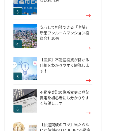
ない利用法
安心して相談できる「老舗」
新築ワンルームマンション投
資会社10選
【図解】不動産投資が儲かる
仕組をわかりやすく解説しま
す！
不動産登記の住所変更と登記
費用を初心者にも分かりやす
く解説します
【抽選突破のコツ】当たらな
いと評判のCOZUCHIに不動産