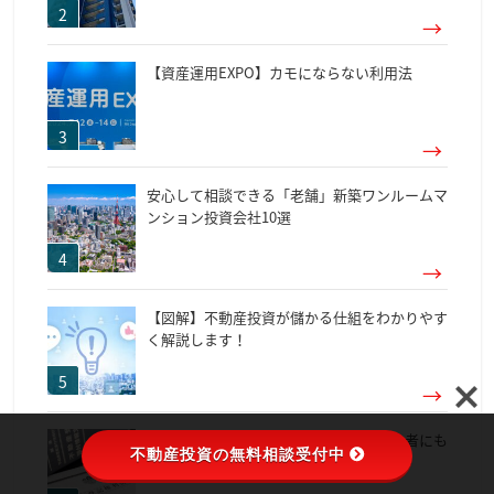
【資産運用EXPO】カモにならない利用法
安心して相談できる「老舗」新築ワンルームマ
ンション投資会社10選
【図解】不動産投資が儲かる仕組をわかりやす
く解説します！
不動産登記の住所変更と登記費用を初心者にも
不動産投資の無料相談受付中
分かりやすく解説します