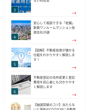
ない利用法
安心して相談できる「老舗」
新築ワンルームマンション投
資会社10選
【図解】不動産投資が儲かる
仕組をわかりやすく解説しま
す！
不動産登記の住所変更と登記
費用を初心者にも分かりやす
く解説します
【抽選突破のコツ】当たらな
いと評判のCOZUCHIに不動産