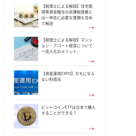
【税理士による解説】住宅取
得等資金贈与の非課税措置と
は～申告に必要な書類も含め
て解説
【税理士による解説】マンシ
ョン・アパート経営について
～法人化のメリット
【資産運用EXPO】カモになら
ない利用法
ビットコインETFは日本で購入
することができる？