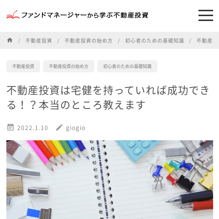
home
不動産投資
不動産投資の始め方
初心者のための基礎知識
不動産投
不動産投資
不動産投資の始め方
初心者のための基礎知識
不動産投資は宅健を持っていれば成功でき
る！？本当のところ教えます

2022.1.10
edit
giogio