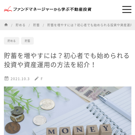
home
貯める
貯蓄
貯蓄を増やすには？初心者でも始められる投資や資産運用
貯める
貯蓄
貯蓄を増やすには？初心者でも始められる
投資や資産運用の方法を紹介！

2021.10.3
edit
F